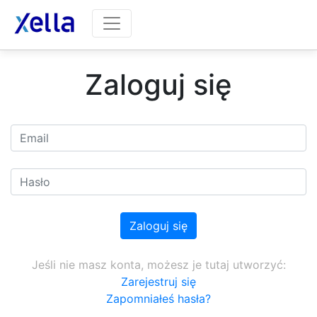
Zaloguj się
Jeśli nie masz konta, możesz je tutaj utworzyć:
Zarejestruj się
Zapomniałeś hasła?