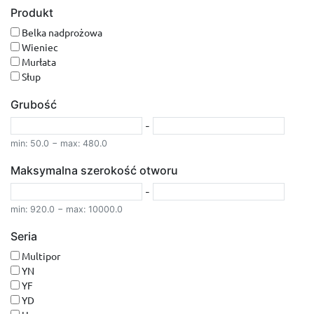
Produkt
Belka nadprożowa
Wieniec
Murłata
Słup
Grubość
-
min: 50.0 − max: 480.0
Maksymalna szerokość otworu
-
min: 920.0 − max: 10000.0
Seria
Multipor
YN
YF
YD