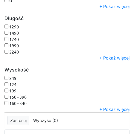
U
Ytong
Pokaż więcej
Długość
1290
1490
1740
1990
2240
1300
Pokaż więcej
1500
Wysokość
1750
2000
249
2250
124
2500
199
2750
150 - 390
3000
160 - 340
1250
498
Pokaż więcej
dowolna
398
Wyczyść (0)