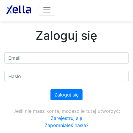
Zaloguj się
Jeśli nie masz konta, możesz je tutaj utworzyć:
Zarejestruj się
Zapomniałeś hasła?