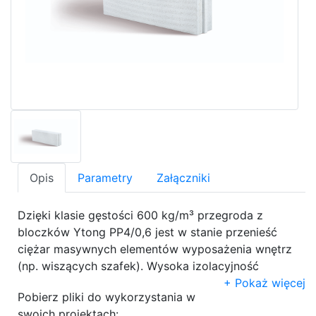
Opis
Parametry
Załączniki
Dzięki klasie gęstości 600 kg/m³ przegroda z
bloczków Ytong PP4/0,6 jest w stanie przenieść
ciężar masywnych elementów wyposażenia wnętrz
(np. wiszących szafek). Wysoka izolacyjność
akustyczna materiału umożliwia budowę ścian
Pokaż więcej
Pobierz pliki do wykorzystania w
działowych pomiędzy łazienką a pomieszczeniami
swoich projektach: