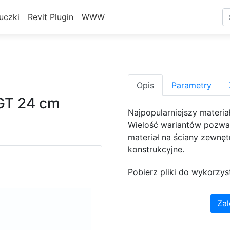
uczki
Revit Plugin
WWW
Opis
Parametry
GT 24 cm
Najpopularniejszy materia
Wielość wariantów pozwal
materiał na ściany zewnęt
konstrukcyjne.
Pobierz pliki do wykorzys
Zal