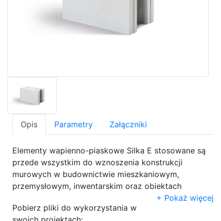
Opis
Parametry
Załączniki
Elementy wapienno-piaskowe Silka E stosowane są
przede wszystkim do wznoszenia konstrukcji
murowych w budownictwie mieszkaniowym,
przemysłowym, inwentarskim oraz obiektach
użyteczności publicznej. Wysoka wytrzymałość
Pokaż więcej
Pobierz pliki do wykorzystania w
pozwala na projektowanie ścian konstrukcyjnych o
swoich projektach: